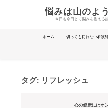
Skip
悩みは山のよ
to
content
今日も今日とて悩みを抱える
ホーム
切っても切れない看護
タグ:
リフレッシュ
心の健康にはオ