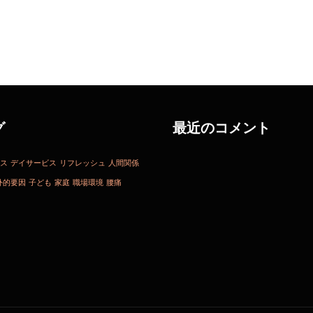
グ
最近のコメント
ス
デイサービス
リフレッシュ
人間関係
外的要因
子ども
家庭
職場環境
腰痛